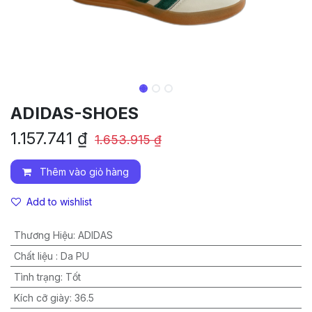
ADIDAS-SHOES
1.157.741
₫
1.653.915
₫
Thêm vào giỏ hàng
Add to wishlist
Thương Hiệu
:
ADIDAS
Chất liệu
:
Da PU
Tình trạng
:
Tốt
Kích cỡ giày
:
36.5