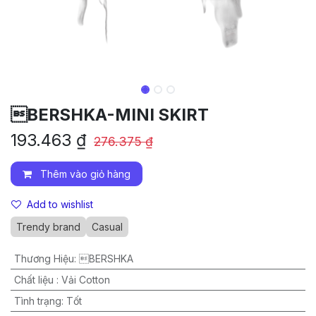
BERSHKA-MINI SKIRT
193.463
₫
276.375
₫
Thêm vào giỏ hàng
Add to wishlist
Trendy brand
Casual
Thương Hiệu
:
BERSHKA
Chất liệu
:
Vải Cotton
Tình trạng
:
Tốt