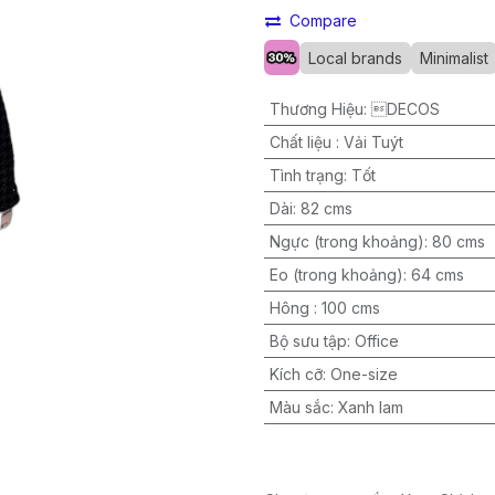
Compare
Local brands
Minimalist
Thương Hiệu
:
DECOS
Chất liệu
:
Vải Tuýt
Tình trạng
:
Tốt
Dài
:
82 cms
Ngực (trong khoảng)
:
80 cms
Eo (trong khoảng)
:
64 cms
Hông
:
100 cms
Bộ sưu tập
:
Office
Kích cỡ
:
One-size
Màu sắc
:
Xanh lam