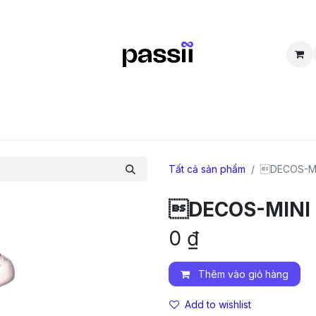
SẮM
BÁN LẠI
CỘNG ĐỒNG
THẮC MẮC
TUYỂN DỤNG
D
Tất cả sản phẩm
DECOS-MI
DECOS-MINI
0
₫
Thêm vào giỏ hàng
Add to wishlist