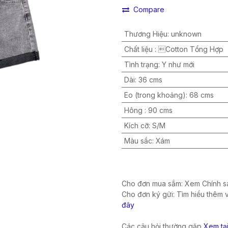
Compare
Thương Hiệu
:
unknown
Chất liệu
:
Cotton Tổng Hợp
Tình trạng
:
Y như mới
Dài
:
36 cms
Eo (trong khoảng)
:
68 cms
Hông
:
90 cms
Kích cỡ
:
S/M
Màu sắc
:
Xám
Cho đơn mua sắm: Xem Chính sá
Cho đơn ký gửi: Tìm hiểu thêm 
đây
Các câu hỏi thường gặp
Xem tạ