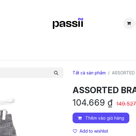
SẮM
BÁN LẠI
CỘNG ĐỒNG
THẮC MẮC
TUYỂN DỤNG
D
Tất cả sản phẩm
ASSORTED
ASSORTED BR
104.669
₫
149.527
Thêm vào giỏ hàng
Add to wishlist