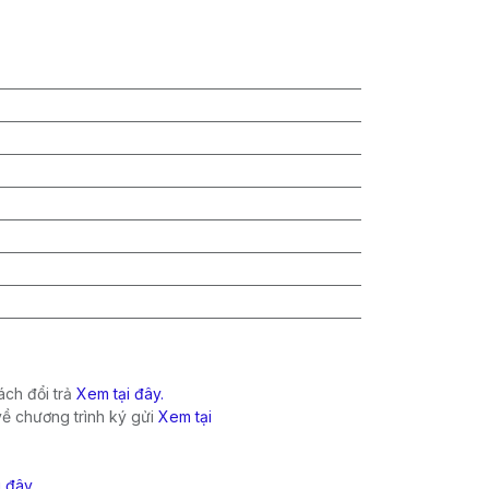
ch đổi trả
Xem tại đây.
về chương trình ký gửi
Xem tại
i đây