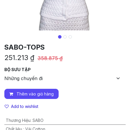
SABO-TOPS
251.213
₫
358.875
₫
BỘ SƯU TẬP
Thêm vào giỏ hàng
Add to wishlist
Thương Hiệu
:
SABO
Chất liệu
:
Vải Cotton