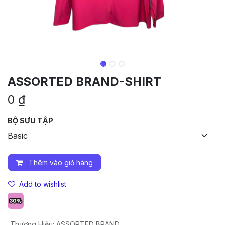
ASSORTED BRAND-SHIRT
0
₫
BỘ SƯU TẬP
Thêm vào giỏ hàng
Add to wishlist
Thương Hiệu
:
ASSORTED BRAND