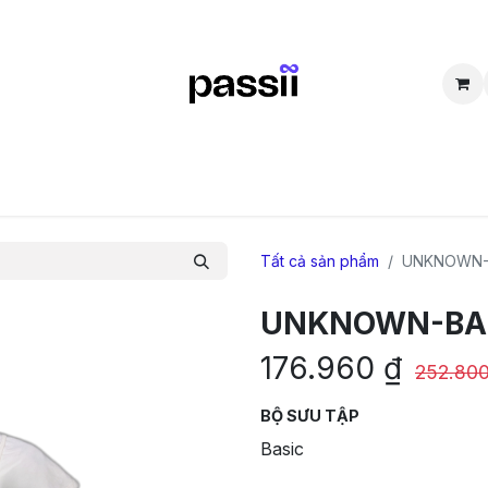
SẮM
BÁN LẠI
CỘNG ĐỒNG
THẮC MẮC
TUYỂN DỤNG
D
Tất cả sản phẩm
UNKNOWN-
UNKNOWN-BA
176.960
₫
252.80
BỘ SƯU TẬP