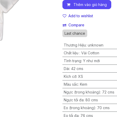
Thêm vào giỏ hàng
Add to wishlist
Compare
Last chance
Thương Hiệu
:
unknown
Chất liệu
:
Vải Cotton
Tình trạng
:
Y như mới
Dài
:
42 cms
Kích cỡ
:
XS
Màu sắc
:
Kem
Ngực (trong khoảng)
:
72 cms
Ngực tối đa
:
80 cms
Eo (trong khoảng)
:
70 cms
Eo tối đa
:
76 cms