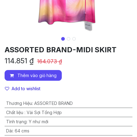
ASSORTED BRAND-MIDI SKIRT
114.851
₫
164.073
₫
Thêm vào giỏ hàng
Add to wishlist
Thương Hiệu
:
ASSORTED BRAND
Chất liệu
:
Vải Sợi Tổng Hợp
Tình trạng
:
Y như mới
Dài
:
64 cms