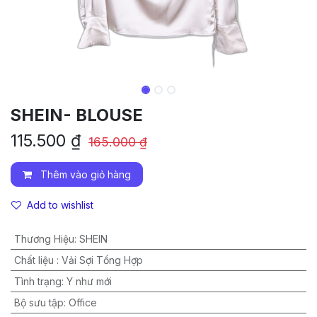
SHEIN- BLOUSE
115.500
₫
165.000
₫
Thêm vào giỏ hàng
Add to wishlist
Thương Hiệu
:
SHEIN
Chất liệu
:
Vải Sợi Tổng Hợp
Tình trạng
:
Y như mới
Bộ sưu tập
:
Office