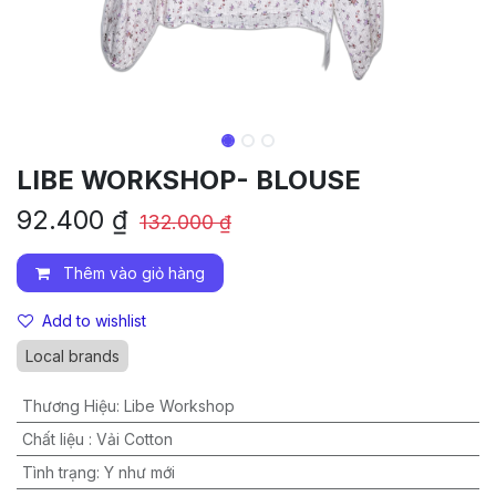
LIBE WORKSHOP- BLOUSE
92.400
₫
132.000
₫
Thêm vào giỏ hàng
Add to wishlist
Local brands
Thương Hiệu
:
Libe Workshop
Chất liệu
:
Vải Cotton
Tình trạng
:
Y như mới