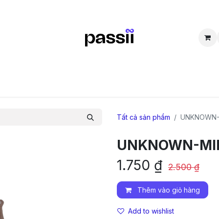
SẮM
BÁN LẠI
CỘNG ĐỒNG
THẮC MẮC
TUYỂN DỤNG
D
Tất cả sản phẩm
UNKNOWN-M
UNKNOWN-MIN
1.750
₫
2.500
₫
Thêm vào giỏ hàng
Add to wishlist