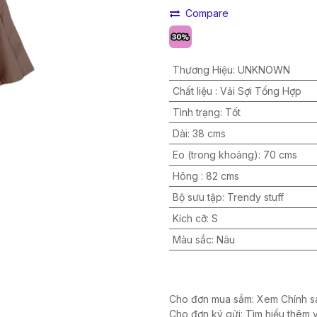
Compare
Thương Hiệu
:
UNKNOWN
Chất liệu
:
Vải Sợi Tổng Hợp
Tình trạng
:
Tốt
Dài
:
38 cms
Eo (trong khoảng)
:
70 cms
Hông
:
82 cms
Bộ sưu tập
:
Trendy stuff
Kích cỡ
:
S
Màu sắc
:
Nâu
Cho đơn mua sắm: Xem Chính sá
Cho đơn ký gửi: Tìm hiểu thêm 