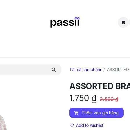
SẮM
BÁN LẠI
CỘNG ĐỒNG
THẮC MẮC
TUYỂN DỤNG
D
Tất cả sản phẩm
ASSORTED
ASSORTED BR
1.750
₫
2.500
₫
Thêm vào giỏ hàng
Add to wishlist