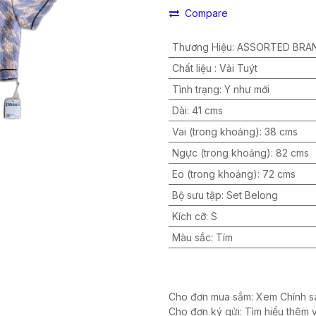
Compare
Thương Hiệu
:
ASSORTED BRA
Chất liệu
:
Vải Tuýt
Tình trạng
:
Y như mới
Dài
:
41 cms
Vai (trong khoảng)
:
38 cms
Ngực (trong khoảng)
:
82 cms
Eo (trong khoảng)
:
72 cms
Bộ sưu tập
:
Set Belong
Kích cỡ
:
S
Màu sắc
:
Tím
Cho đơn mua sắm: Xem Chính sá
Cho đơn ký gửi: Tìm hiểu thêm 