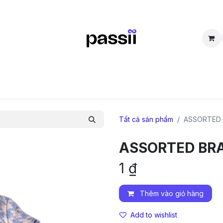
SẮM
BÁN LẠI
CỘNG ĐỒNG
THẮC MẮC
TUYỂN DỤNG
D
Tất cả sản phẩm
ASSORTED
ASSORTED BR
1
₫
Thêm vào giỏ hàng
Add to wishlist