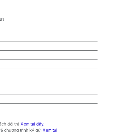
ND
ch đổi trả
Xem tại đây.
về chương trình ký gửi
Xem tại