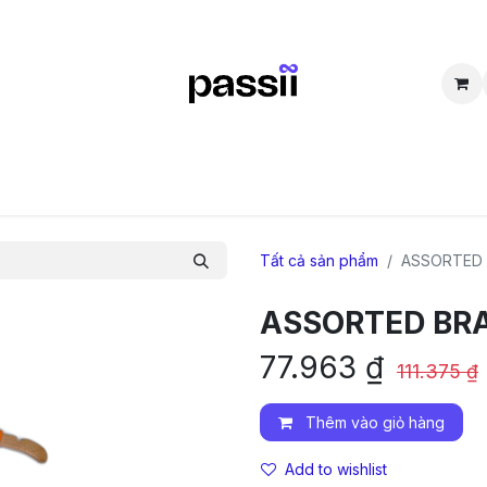
SẮM
BÁN LẠI
CỘNG ĐỒNG
THẮC MẮC
TUYỂN DỤNG
D
Tất cả sản phẩm
ASSORTED 
ASSORTED BR
77.963
₫
111.375
₫
Thêm vào giỏ hàng
Add to wishlist