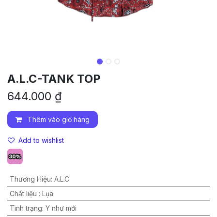
A.L.C-TANK TOP
644.000
₫
Thêm vào giỏ hàng
Add to wishlist
Thương Hiệu
:
A.L.C
Chất liệu
:
Lụa
Tình trạng
:
Y như mới