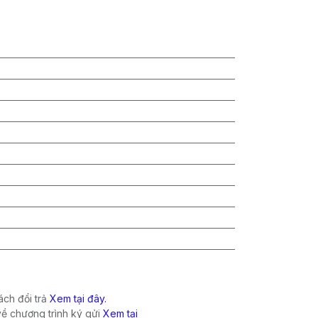
ch đổi trả
Xem tại đây.
về chương trình ký gửi
Xem tại