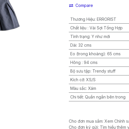
Compare
Thương Hiệu
:
ERRORIST
Chất liệu
:
Vải Sợi Tổng Hợp
Tình trạng
:
Y như mới
Dài
:
32 cms
Eo (trong khoảng)
:
65 cms
Hông
:
94 cms
Bộ sưu tập
:
Trendy stuff
Kích cỡ
:
XS/S
Màu sắc
:
Xám
Chi tiết
:
Quần ngắn bên trong
Cho đơn mua sắm: Xem Chính sá
Cho đơn ký gửi: Tìm hiểu thêm 