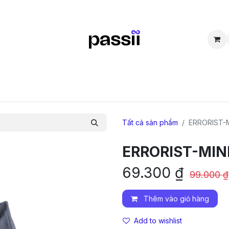
SẮM
BÁN LẠI
CỘNG ĐỒNG
THẮC MẮC
TUYỂN DỤNG
D
Tất cả sản phẩm
ERRORIST-M
ERRORIST-MINI
69.300
₫
99.000
₫
Thêm vào giỏ hàng
Add to wishlist