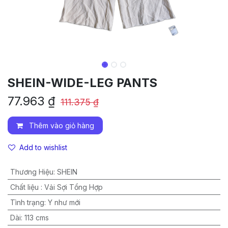
SHEIN-WIDE-LEG PANTS
77.963
₫
111.375
₫
Thêm vào giỏ hàng
Add to wishlist
Thương Hiệu
:
SHEIN
Chất liệu
:
Vải Sợi Tổng Hợp
Tình trạng
:
Y như mới
Dài
:
113 cms