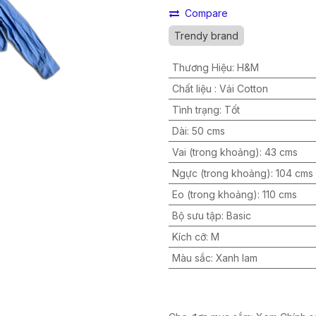
Compare
Trendy brand
Thương Hiệu
:
H&M
Chất liệu
:
Vải Cotton
Tình trạng
:
Tốt
Dài
:
50 cms
Vai (trong khoảng)
:
43 cms
Ngực (trong khoảng)
:
104 cms
Eo (trong khoảng)
:
110 cms
Bộ sưu tập
:
Basic
Kích cỡ
:
M
Màu sắc
:
Xanh lam