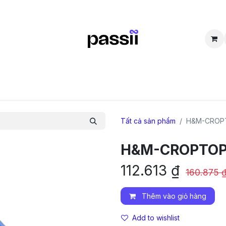
SẮM
BÁN LẠI
CỘNG ĐỒNG
THẮC MẮC
TUYỂN DỤNG
D
Tất cả sản phẩm
H&M-CROP
H&M-CROPTO
112.613
₫
160.875
Thêm vào giỏ hàng
Add to wishlist