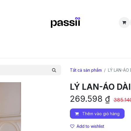
SẮM
BÁN LẠI
CỘNG ĐỒNG
THẮC MẮC
TUYỂN DỤNG
D
Tất cả sản phẩm
LÝ LAN-ÁO D
LÝ LAN-ÁO DÀI 
269.598
₫
385.14
Thêm vào giỏ hàng
Add to wishlist