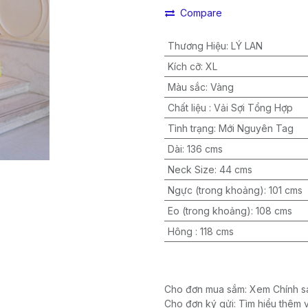
Compare
Thương Hiệu
:
LÝ LAN
Kích cỡ
:
XL
Màu sắc
:
Vàng
Chất liệu
:
Vải Sợi Tổng Hợp
Tình trạng
:
Mới Nguyên Tag
Dài
:
136 cms
Neck Size
:
44 cms
Ngực (trong khoảng)
:
101 cms
Eo (trong khoảng)
:
108 cms
Hông
:
118 cms
Cho đơn mua sắm: Xem Chính sá
Cho đơn ký gửi: Tìm hiểu thêm 