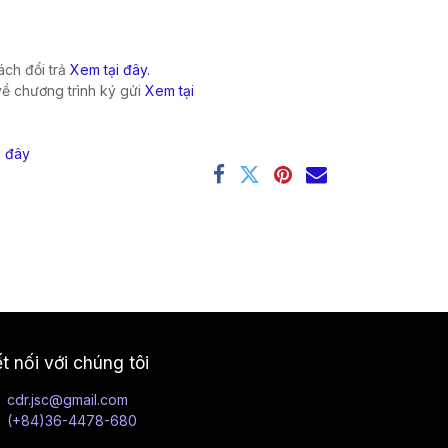
ch đổi trả
Xem tại đây.
về chương trình ký gửi
Xem tại
i đây
t nối với chúng tôi
cdr.jsc@gmail.com
(+84)36-4478-680