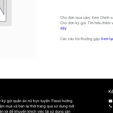
Cho đơn mua sắm: Xem Chính sá
Cho đơn ký gửi: Tìm hiểu thêm 
đây
Các câu hỏi thường gặp
Xem tạ
Kế
lý ký gửi quần áo nữ trực tuyến. Passii hướng
iệm mua và bán lại thời trang qua sử dụng mới
iện lợi để khuyến khích việc tái sử dụng sản