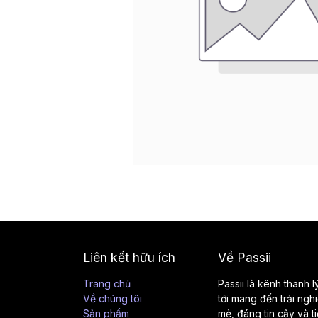
Liên kết hữu ích
Về Passii
Trang chủ
Passii là kênh thanh 
Về chúng tôi
tới mang đến trải ngh
Sản phẩm
mẻ, đáng tin cậy và t