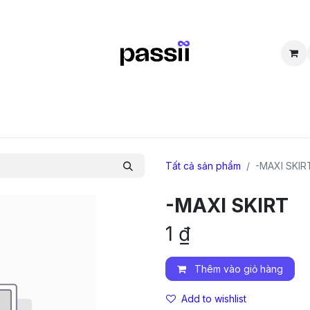
SẮM
BÁN LẠI
CỘNG ĐỒNG
THẮC MẮC
TUYỂN DỤNG
D
Tất cả sản phẩm
-MAXI SKIR
-MAXI SKIRT
1
₫
Thêm vào giỏ hàng
Add to wishlist