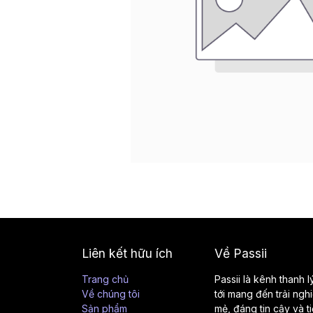
Liên kết hữu ích
Về Passii
Trang chủ
Passii là kênh thanh 
Về chúng tôi
tới mang đến trải ngh
Sản phẩm
mẻ, đáng tin cậy và t