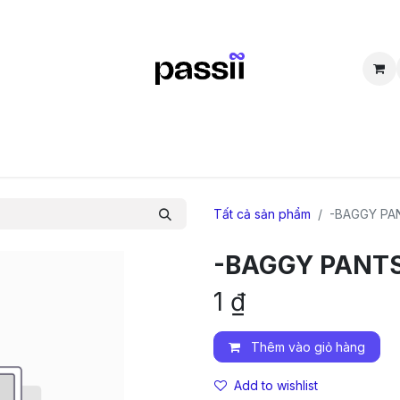
SẮM
BÁN LẠI
CỘNG ĐỒNG
THẮC MẮC
TUYỂN DỤNG
D
Tất cả sản phẩm
-BAGGY PA
-BAGGY PANT
1
₫
Thêm vào giỏ hàng
Add to wishlist