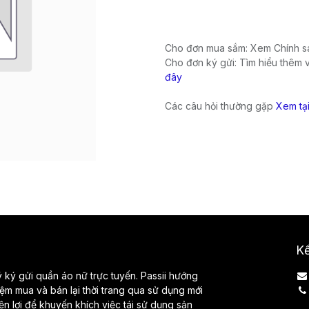
Cho đơn mua sắm: Xem Chính sá
Cho đơn ký gửi: Tìm hiểu thêm 
đây
Các câu hỏi thường gặp
Xem tạ
Kế
lý ký gửi quần áo nữ trực tuyến. Passii hướng
iệm mua và bán lại thời trang qua sử dụng mới
iện lợi để khuyến khích việc tái sử dụng sản