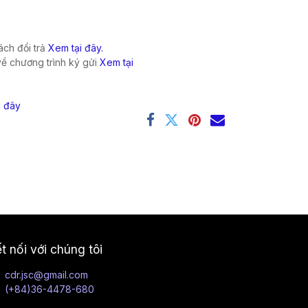
ch đổi trả
Xem tại đây.
về chương trình ký gửi
Xem tại
i đây
t nối với chúng tôi
cdr.jsc@gmail.com
(+84)36-4478-680