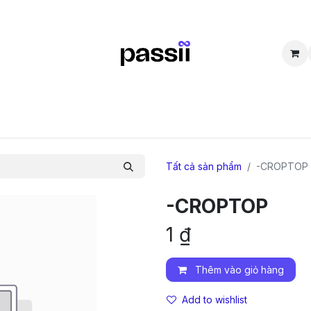
SẮM
BÁN LẠI
CỘNG ĐỒNG
THẮC MẮC
TUYỂN DỤNG
D
Tất cả sản phẩm
-CROPTOP
-CROPTOP
1
₫
Thêm vào giỏ hàng
Add to wishlist