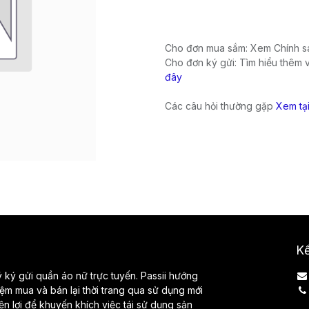
Cho đơn mua sắm: Xem Chính sá
Cho đơn ký gửi: Tìm hiểu thêm 
đây
Các câu hỏi thường gặp
Xem tạ
Kế
lý ký gửi quần áo nữ trực tuyến. Passii hướng
iệm mua và bán lại thời trang qua sử dụng mới
iện lợi để khuyến khích việc tái sử dụng sản