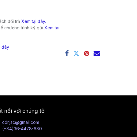
ch đổi trả
Xem tại đây.
về chương trình ký gửi
Xem tại
i đây
t nối với chúng tôi
cdr.jsc@gmail.com
(+84)36-4478-680