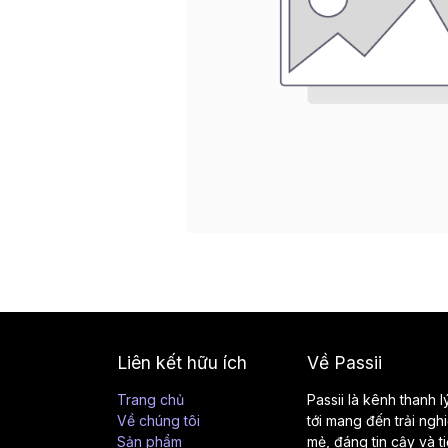
Liên kết hữu ích
Về Passii
Trang chủ
Passii là kênh thanh 
Về chúng tôi
tới mang đến trải ngh
Sản phẩm
mẻ, đáng tin cậy và t