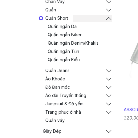
Chân Váy
Quần
Quần Short
Quần ngắn Da
Quần ngắn Biker
Quần ngắn Denim/Khakis
Quần ngắn Tũn
Quần ngắn Kiểu
Quần Jeans
Áo Khoác
Đồ Đan móc
Áo dài Truyền thống
Jumpsuit & Đồ yếm
ASSOR
Trang phục ở nhà
320.0
Quần váy
Giày Dép