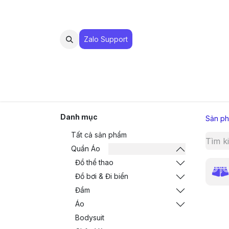
Zalo Suppo​​​​​​rt
MUA 
Danh mục
Sản p
Tất cả sản phẩm
Quần Áo
Đồ thể thao
Đồ bơi & Đi biển
Đầm
Áo
Bodysuit