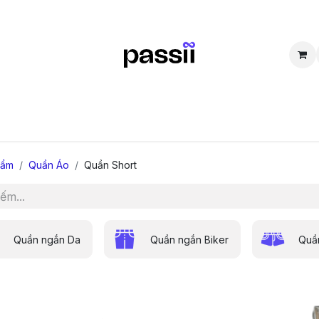
SẮM
BÁN LẠI
CỘNG ĐỒNG
THẮC MẮC
TUYỂN DỤNG
D
hẩm
Quần Áo
Quần Short
Quần ngắn Da
Quần ngắn Biker
Quầ