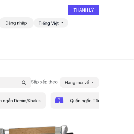
THANH LÝ
Đăng nhập
Tiếng Việt
iễn đàn
Sắp xếp theo:
Hàng mới về
n ngắn Denim/Khakis
Quần ngắn Tũn
Q