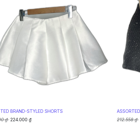
TED BRAND-STYLED SHORTS
ASSORTED
00
₫
224.000
₫
212.558
₫