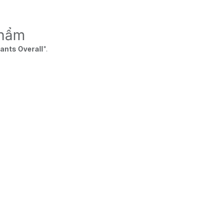
phẩm
ants Overall
".