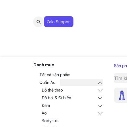
Zalo Suppo​​​​​​rt
MUA 
Danh mục
Sản p
Tất cả sản phẩm
Quần Áo
Đồ thể thao
Đồ bơi & Đi biển
Đầm
Áo
Bodysuit