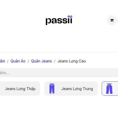
SẮM
BÁN LẠI
CỘNG ĐỒNG
THẮC MẮC
TUYỂN DỤNG
D
hẩm
Quần Áo
Quần Jeans
Jeans Lưng Cao
Jeans Lưng Thấp
Jeans Lưng Trung