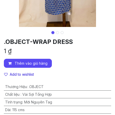
.OBJECT-WRAP DRESS
1
₫
Thêm vào giỏ hàng
Add to wishlist
Thương Hiệu
:
.OBJECT
Chất liệu
:
Vải Sợi Tổng Hợp
Tình trạng
:
Mới Nguyên Tag
Dài
:
115 cms