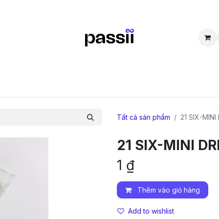
SẮM
BÁN LẠI
CỘNG ĐỒNG
THẮC MẮC
TUYỂN DỤNG
D
Tất cả sản phẩm
21 SIX-MINI
21 SIX-MINI D
1
₫
Thêm vào giỏ hàng
Add to wishlist