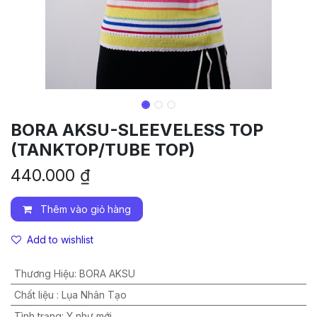
BORA AKSU-SLEEVELESS TOP
(TANKTOP/TUBE TOP)
440.000
₫
Thêm vào giỏ hàng
Add to wishlist
Thương Hiệu
:
BORA AKSU
Chất liệu
:
Lụa Nhân Tạo
Tình trạng
:
Y như mới